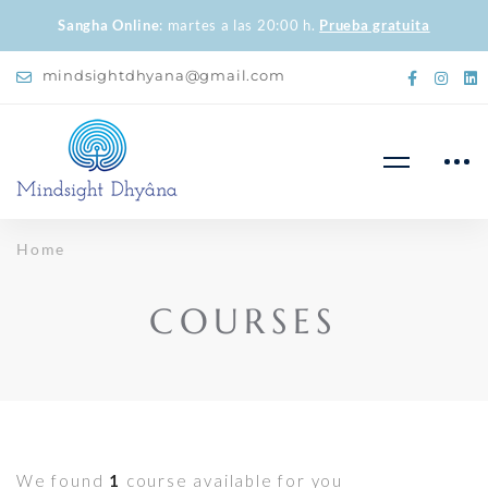
Sangha Online
: martes a las 20:00 h.
Prueba gratuita
mindsightdhyana@gmail.com
Home
COURSES
We found
1
course available for you