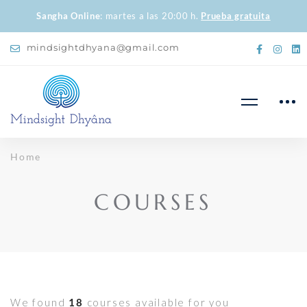
Sangha Online
: martes a las 20:00 h.
Prueba gratuita
mindsightdhyana@gmail.com
Home
COURSES
We found
18
courses available for you