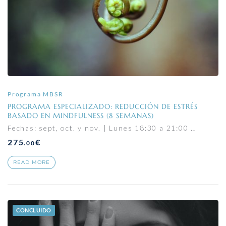
Programa MBSR
PROGRAMA ESPECIALIZADO: REDUCCIÓN DE ESTRÉS
BASADO EN MINDFULNESS (8 SEMANAS)
Fechas: sept, oct. y nov. | Lunes 18:30 a 21:00 …
275
€
.00
READ MORE
CONCLUIDO