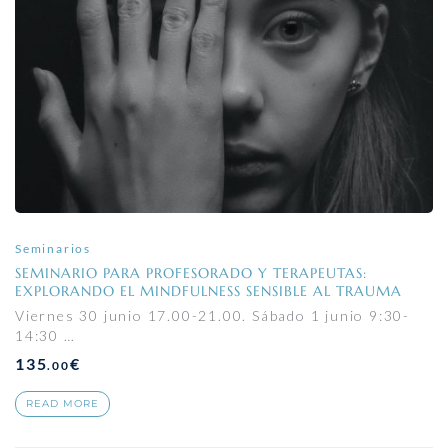
Seminarios
SEMINARIO PARA PROFESORADO Y TERAPEUTAS:
EXPLORANDO EL MINDFULNESS SENSIBLE AL TRAUMA
Viernes 30 junio 17.00-21.00. Sábado 1 junio 9:30-
14:30 …
135
€
.00
READ MORE