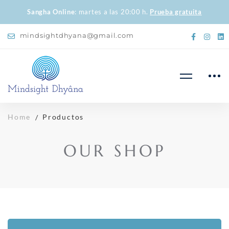
Sangha Online
: martes a las 20:00 h.
Prueba gratuita
mindsightdhyana@gmail.com
Home
Productos
OUR SHOP