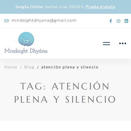
Sangha Online
: martes a las 20:00 h.
Prueba gratuita
mindsightdhyana@gmail.com
Home
Blog
atención plena y silencio
TAG: ATENCIÓN
PLENA Y SILENCIO