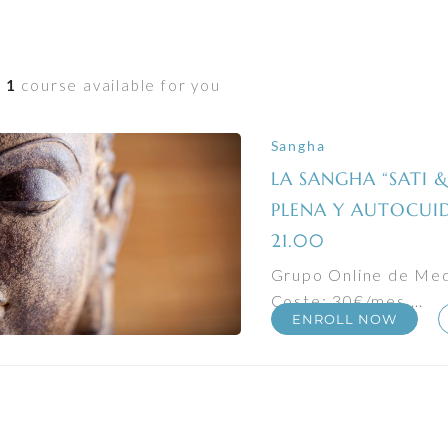
d
1
course available for you
Sangha
LA SANGHA “SATI &
PLENA Y AUTOCUI
21.00
Grupo Online de Medi
Coste: 30€/mes …
ENROLL NOW