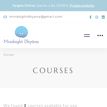
Sangha Online
: martes a las 20:00 h.
Prueba gratuita
mindsightdhyana@gmail.com
Home
COURSES
We found
3
courses available for you