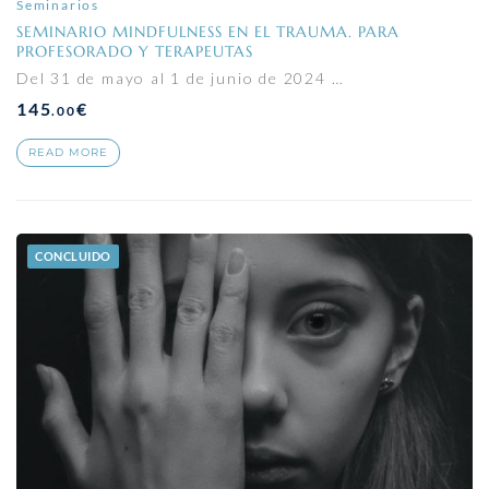
Seminarios
SEMINARIO MINDFULNESS EN EL TRAUMA. PARA
PROFESORADO Y TERAPEUTAS
Del 31 de mayo al 1 de junio de 2024 …
145
€
.00
READ MORE
CONCLUIDO