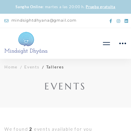
Sangha Online
: martes a las 20:00 h.
Prueba gratuita
mindsightdhyana@gmail.com
Home
Events
Talleres
EVENTS
We found
2
events available for you