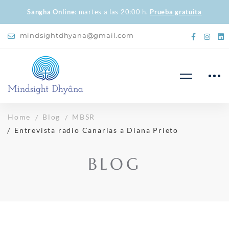
Sangha Online
: martes a las 20:00 h.
Prueba gratuita
mindsightdhyana@gmail.com
Home
Blog
MBSR
Entrevista radio Canarias a Diana Prieto
BLOG