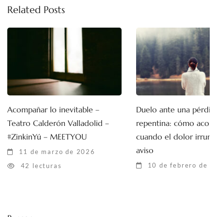
Related Posts
Acompañar lo inevitable –
Duelo ante una pérdid
Teatro Calderón Valladolid –
repentina: cómo acom
#ZinkinYú – MEETYOU
cuando el dolor irrump
aviso
11 de marzo de 2026
10 de febrero de 
42 lecturas
41 lecturas